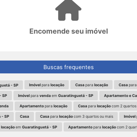
Encomende seu imóvel
Buscas frequentes
Imóvel
para
locação
Casa
para
locação
Casa
par
guetá - SP
- SP
Imóvel
para
venda
em
Guaratinguetá - SP
Apartamento e C
enda
Apartamento
para
locação
Casa
para
locação
com 2 quartos
 - SP
Casa
Casa
para
locação
com 3 quartos ou mais
Imóvel
a
locação
em
Guaratinguetá - SP
Apartamento
para
locação
com 2 quart