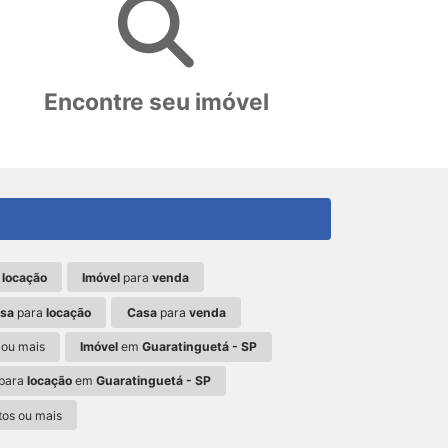
Encontre seu imóvel
a
locação
Imóvel
para
venda
asa
para
locação
Casa
para
venda
 ou mais
Imóvel
em
Guaratinguetá - SP
para
locação
em
Guaratinguetá - SP
os ou mais