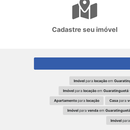
Cadastre seu imóvel
Imóvel
para
locação
em
Guaratin
Imóvel
para
locação
em
Guaratinguetá 
Apartamento
para
locação
Casa
para
v
Imóvel
para
venda
em
Guaratinguetá
Imóvel
par